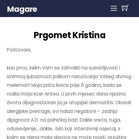
Magare
Prgomet Kristina
Poštovani,
kao prvo, želim Vam se zahvaliti na susretljivosti i
iznimnoj ljubaznosti prilikom naručivanja Vašeg divnog
melema!!! Moja priča kreće prije 6 godina, kada se
rodila moja kćer Antea. U prvih mjesec dana njezina
života dijagnosticiran joj je atopijski dermatitis. Obavili
alergijske pretrage, svi nalazi negativni – zadnja
dijagnoza A.D. na psihičkoj bazi. Dakle sreća, tuga,
oduševljenje,…dakle, bilo koji intenzivniji osjećaj, s
kojim se njena mala glavica ne može nositi, rezultira