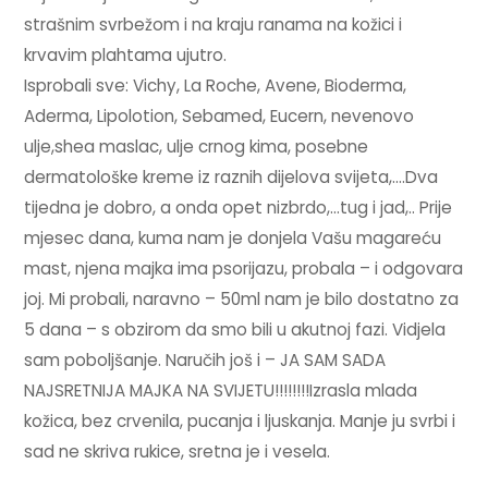
strašnim svrbežom i na kraju ranama na kožici i
krvavim plahtama ujutro.
Isprobali sve: Vichy, La Roche, Avene, Bioderma,
Aderma, Lipolotion, Sebamed, Eucern, nevenovo
ulje,shea maslac, ulje crnog kima, posebne
dermatološke kreme iz raznih dijelova svijeta,….Dva
tijedna je dobro, a onda opet nizbrdo,…tug i jad,.. Prije
mjesec dana, kuma nam je donjela Vašu magareću
mast, njena majka ima psorijazu, probala – i odgovara
joj. Mi probali, naravno – 50ml nam je bilo dostatno za
5 dana – s obzirom da smo bili u akutnoj fazi. Vidjela
sam poboljšanje. Naručih još i – JA SAM SADA
NAJSRETNIJA MAJKA NA SVIJETU!!!!!!!!Izrasla mlada
kožica, bez crvenila, pucanja i ljuskanja. Manje ju svrbi i
sad ne skriva rukice, sretna je i vesela.