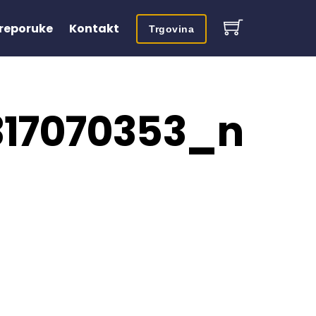
reporuke
Kontakt
Trgovina
17070353_n