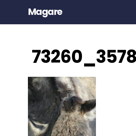
Magare
73260_357