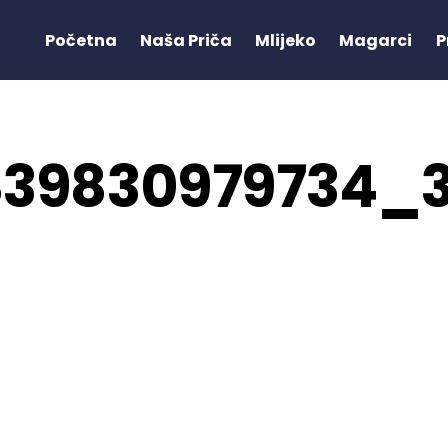
Početna
Naša Priča
Mlijeko
Magarci
P
839830979734_3