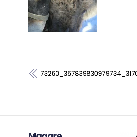
73260_357839830979734_317
Magare